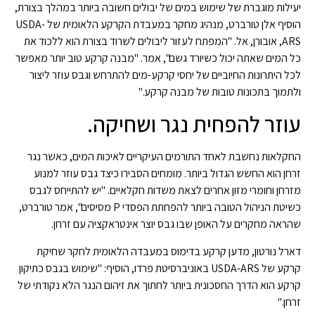
יעילות מוגברת של שימוש במים של יבולים חשובה ביותר במהלך בצורת,
הוסיף אלן טורברט, מנהיג מחקר במעבדת הקרקע הלאומית של USDA-
ARS, אובורן, אל. "המפתח לעזור ליבולים לשרוד בצורת הוא ללכוד את
כל המים שאתה יכול כשיורד גשם", אמר. "מבנה קרקע טוב יותר מאפשר
לכל היתרונות החיוביים של יחסי קרקע-מים להתרחש וגבס עוזר ליצור
ולתמוך בתכונות טובות של מבנה קרקע."
עוזר להפחית נגר ושחיקה.
החקלאות נחשבת לאחד התורמים העיקריים לאיכות המים, כאשר נגר
זרחן הוא החשש הגדול ביותר. מומחים הסבירו כיצד גבס עוזר למנוע
מזרחן וחומרי מזון אחרים לצאת משדות חקלאיים. "יש להתייחס לגבס
כשיטת הניהול הטובה ביותר להפחתת הפסדי P מסיסים", אמר טורברט,
שהראה מחקרים על האופן שבו גבס יוצר אינטראקציה עם זרחן.
דארל נורטון, מדען קרקע בדימוס במעבדה הלאומית לחקר שחיקת
קרקע של USDA-ARS באוניברסיטת פרדו, הוסיף: "שימוש בגבס כתיקון
קרקע הוא הדרך החסכונית ביותר לחתוך את זיהום הנגר הלא נקודתי של
זרחן."