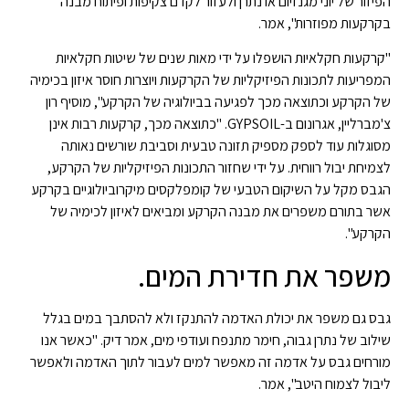
הפיזור של יוני מגנזיום או נתרן ולעזור לקדם צקיפות ופיתוח מבנה
בקרקעות מפוזרות", אמר.
"קרקעות חקלאיות הושפלו על ידי מאות שנים של שיטות חקלאיות
המפריעות לתכונות הפיזיקליות של הקרקעות ויוצרות חוסר איזון בכימיה
של הקרקע וכתוצאה מכך לפגיעה בביולוגיה של הקרקע", מוסיף רון
צ'מברליין, אגרונום ב-GYPSOIL. "כתוצאה מכך, קרקעות רבות אינן
מסוגלות עוד לספק מספיק תזונה טבעית וסביבת שורשים נאותה
לצמיחת יבול רווחית. על ידי שחזור התכונות הפיזיקליות של הקרקע,
הגבס מקל על השיקום הטבעי של קומפלקסים מיקרוביולוגיים בקרקע
אשר בתורם משפרים את מבנה הקרקע ומביאים לאיזון לכימיה של
הקרקע".
משפר את חדירת המים.
גבס גם משפר את יכולת האדמה להתנקז ולא להסתבך במים בגלל
שילוב של נתרן גבוה, חימר מתנפח ועודפי מים, אמר דיק. "כאשר אנו
מורחים גבס על אדמה זה מאפשר למים לעבור לתוך האדמה ולאפשר
ליבול לצמוח היטב", אמר.