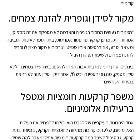
קודמים:
מקור לסידן וגופרית להזנת צמחים.
"הצמחים נעשים מחסור בגופרית והאדמה לא מספקת את זה מספיק",
אמר וורן דיק, מדען קרקע ופרופסור אמריטוס, בית הספר לאיכות הסביבה
ומשאבי טבע, אוניברסיטת אוהיו סטייט. "גבס הוא מקור מצוין לגופרית
להזנת צמחים ולשיפור תפוקת היבול."
בינתיים, סידן חיוני למרבית אבות המזון להיספג בשורשי הצמחים. "ללא
סידן מספק, מנגנוני הספיגה ייכשלו", אמר דיק. "סידן עוזר לעורר את
צמיחת השורשים."
משפר קרקעות חומציות ומטפל
ברעילות אלומיניום.
אחד היתרונות העיקריים של הגבס הוא יכולתו להפחית את רעילות
האלומיניום, שלעתים קרובות מתלווה לחומציות הקרקע, במיוחד בתת
קרקע. גבס יכול לשפר כמה קרקעות חומציות אפילו מעבר למה שסיד