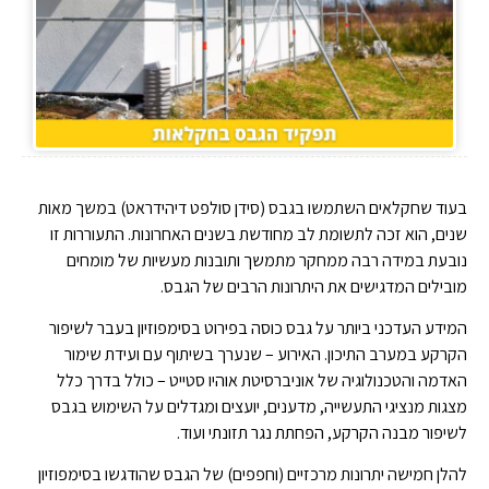
בעוד שחקלאים השתמשו בגבס (סידן סולפט דיהידראט) במשך מאות
שנים, הוא זכה לתשומת לב מחודשת בשנים האחרונות. התעוררות זו
נובעת במידה רבה ממחקר מתמשך ותובנות מעשיות של מומחים
מובילים המדגישים את היתרונות הרבים של הגבס.
המידע העדכני ביותר על גבס כוסה בפירוט בסימפוזיון בעבר לשיפור
הקרקע במערב התיכון. האירוע – שנערך בשיתוף עם ועידת שימור
האדמה והטכנולוגיה של אוניברסיטת אוהיו סטייט – כולל בדרך כלל
מצגות מנציגי התעשייה, מדענים, יועצים ומגדלים על השימוש בגבס
לשיפור מבנה הקרקע, הפחתת נגר תזונתי ועוד.
להלן חמישה יתרונות מרכזיים (וחפפים) של הגבס שהודגשו בסימפוזיון