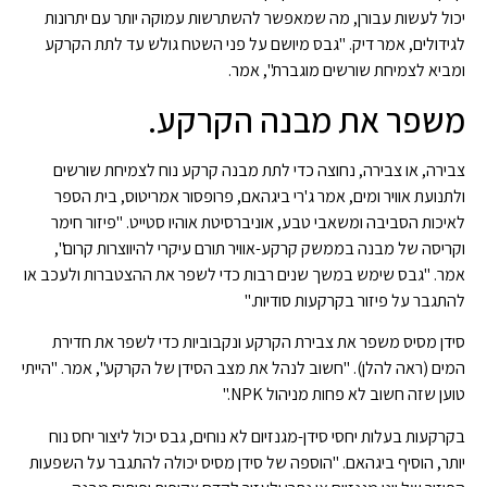
יכול לעשות עבורן, מה שמאפשר להשתרשות עמוקה יותר עם יתרונות
לגידולים, אמר דיק. "גבס מיושם על פני השטח גולש עד לתת הקרקע
ומביא לצמיחת שורשים מוגברת", אמר.
משפר את מבנה הקרקע.
צבירה, או צבירה, נחוצה כדי לתת מבנה קרקע נוח לצמיחת שורשים
ולתנועת אוויר ומים, אמר ג'רי ביגהאם, פרופסור אמריטוס, בית הספר
לאיכות הסביבה ומשאבי טבע, אוניברסיטת אוהיו סטייט. "פיזור חימר
וקריסה של מבנה בממשק קרקע-אוויר תורם עיקרי להיווצרות קרום",
אמר. "גבס שימש במשך שנים רבות כדי לשפר את ההצטברות ולעכב או
להתגבר על פיזור בקרקעות סודיות."
סידן מסיס משפר את צבירת הקרקע ונקבוביות כדי לשפר את חדירת
המים (ראה להלן). "חשוב לנהל את מצב הסידן של הקרקע", אמר. "הייתי
טוען שזה חשוב לא פחות מניהול NPK."
בקרקעות בעלות יחסי סידן-מגנזיום לא נוחים, גבס יכול ליצור יחס נוח
יותר, הוסיף ביגהאם. "הוספה של סידן מסיס יכולה להתגבר על השפעות