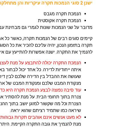
ישנן 2 סוגי הנמכות תקרה עיקריות והן מתחלקות למגוון צרכים אישיים בהתאם לדרישות.
הנמכת תקרה מגבס
הנמכת תקרה אקוסטית
מדובר על שני הנמכות שונות לגמרי גם מבחינת עב
קיימים סוגים רבים של הנמכות תקרה, כאשר כל א
תקרה בתזמון הנכון, יהיה עליכם להכיר את כל הסו
להנמיך את התקרה. ישנה אפשרות להתייעץ עם א
הנמכת התקרה יכולה להתבצע על מנת לעצב
איתה ייחודיות לדירה. כל אחד יכול לבחור ב
שעושה את ההבדל בין הדירה שלכם לבין דירו
מנקודת המבט שלכם ומנקודת המבט של אחר
עוד סיבה נפוצה לבצע הנמכת תקרה היא כדי 
צנרת בתוך תחומי הבית. על מנת להסתיר את
הצנרת וכל מה שקשור למזגן יושב בתוך הה
שיראה כמו שתמיד רציתם שהוא יראה.
לא מעט אנשים אינם אוהבים תקרות גבוהות ב
מנת להנמיך את גובה התקרה הקיימת. היתרו