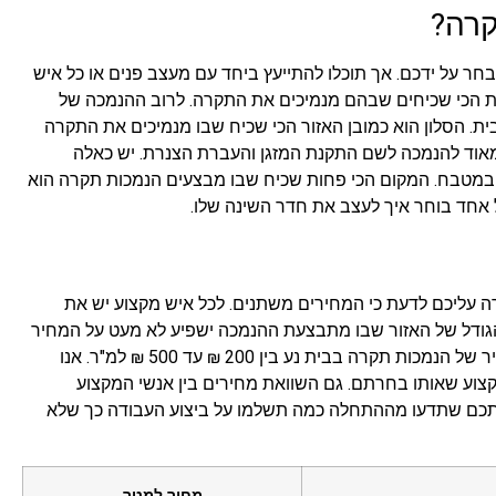
קרה?
ר על ידכם. אך תוכלו להתייעץ ביחד עם מעצב פנים או כל איש
מות הכי שכיחים שבהם מנמיכים את התקרה. לרוב ההנמכה של
 הסלון הוא כמובן האזור הכי שכיח שבו מנמיכים את התקרה
מאוד להנמכה לשם התקנת המזגן והעברת הצנרת. יש כאלה
במטבח. המקום הכי פחות שכיח שבו מבצעים הנמכות תקרה הוא
ל אחד בוחר איך לעצב את חדר השינה שלו.
 עליכם לדעת כי המחירים משתנים. לכל איש מקצוע יש את
גודל של האזור שבו מתבצעת ההנמכה ישפיע לא מעט על המחיר
הסופי. אז כמה תצטרכו לשלם פחות או יותר? המחיר של הנמכות תקרה בבית נע בין 200 ₪ עד 500 ₪ למ"ר. אנו
וע שאותו בחרתם. גם השוואת מחירים בין אנשי המקצוע
חינתכם שתדעו מההתחלה כמה תשלמו על ביצוע העבודה כך שלא
מחיר למטר