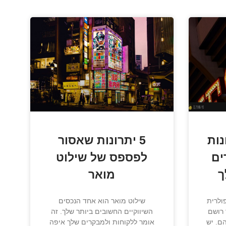
נות
5 יתרונות שאסור
ים
לפספס של שילוט
ך
מואר
ולרית
שילוט מואר הוא אחד הנכסים
 רושם
השיווקיים החשובים ביותר שלך. זה
ם. יש
אומר ללקוחות ולמבקרים שלך איפה