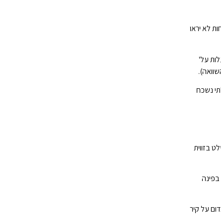
ת לא יראו
ות על'
וואה).
הוא גם בלתי נשכח
ט בזווית
 בפינה
דום על קיר