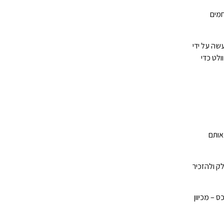
חמים
שה על ידי
דיודות פולטות אור (LED), הזמינות במגוון צבעים והן הרבה יותר חסכוניות באנרגיה מאשר ניאון – בעוד שלט ניאון ישן עשוי להזדקק ל-15,000 וולט כדי
אותם
ר את השילוט דולק ולהזכיר
 – מכיוון