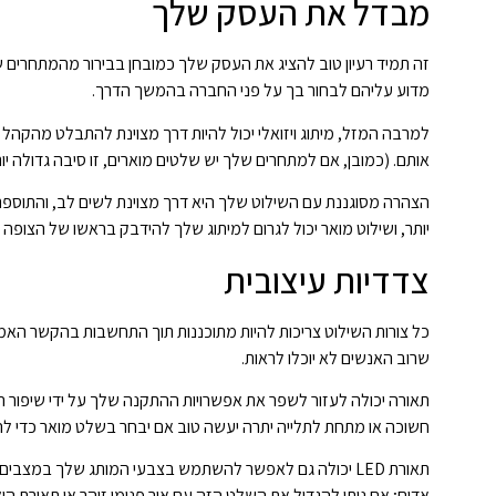
מבדל את העסק שלך
זה תמיד רעיון טוב להציג את העסק שלך כמובחן בבירור מהמתחרים ש
מדוע עליהם לבחור בך על פני החברה בהמשך הדרך.
למרבה המזל, מיתוג ויזואלי יכול להיות דרך מצוינת להתבלט מהקהל 
אותם. (כמובן, אם למתחרים שלך יש שלטים מוארים, זו סיבה גדולה
יותר, ושילוט מואר יכול לגרום למיתוג שלך להידבק בראשו של הצופה
צדדיות עיצובית
כל צורות השילוט צריכות להיות מתוכננות תוך התחשבות בהקשר האמית
שרוב האנשים לא יוכלו לראות.
תאורה יכולה לעזור לשפר את אפשרויות ההתקנה שלך על ידי שיפור ה
חשוכה או מתחת לתלייה יתרה יעשה טוב אם יבחר בשלט מואר כדי להב
תאורת LED יכולה גם לאפשר להשתמש בצבעי המותג שלך במצבי
אדום; אם ניתן להגדיל את השלט הזה עם אור פנימי זוהר או תאורת היל