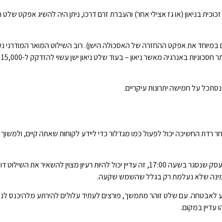
ת זכוכית בניאון (או גז אצילי אחר) והעברת זרם דרכו, ניתן היה להשיג אפקט שלט 
ם במיוחד את אפקט ההחזרה של האסכולה הישן). רוב השילוט המואר המודרני נע
שימוש ב
סתכל על חמישה יתרונות עיקריים.
רדת החשיכה יכול לפעול כמו מגדלור כדי ליידע לקוחות שאתה קיים, ולמשוך 
שילוט מואר לא חייב להיות רק לעסקים שפתוחים כל הלילה. גם עבור עסק שנסגר בשעה 17:00, זה עדיין יכול להיות רעיון מצוין להשאי
 ואמינה שלא נעלמת רק בגלל שהשמש שקעה.
יוע לאבטחה. עם שלט זוהר מתמשך, פורצים לעתיד עלולים להירתע מלהיכנס לנכס
 עדיין במקום.