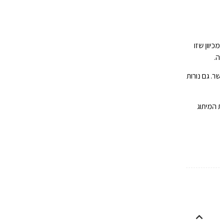
 מדי כשהן דולקות – ומכיוון שזו
. גם נורות
 המיתוג