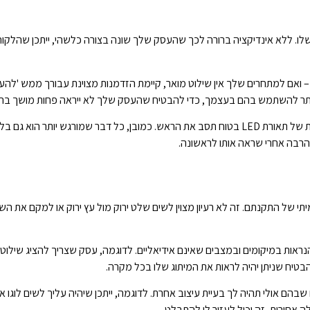
לו. ללא אינדיקציה ברורה לכך שהעסק שלך שונה בצורה כלשהי, ייתכן שהלקוחו
– ואם למתחרים שלך אין שילוט מואר, קיימת הזדמנות מצוינת עבורך ממש 'להעל
 יותר להשתמש בהם בעצמך, כדי להבטיח שהעסק שלך לא ייראה פחות מושך בהש
הצהרה מסוגננת עם השילוט שלך היא דרך מצוינת לשים לב, והתוספת של תאורת LED בטוח תסב את הראש. כמובן, כל דבר שמורגש יותר 
 הרבה אחרי שראה אותו לראשונה.
י של התקנתם. זה לא רעיון מצוין לשים שלט ירוק מול עץ ירוק או למקם את השל
נראות במיקומים ובמצבים שאינם אידיאליים. לדוגמה, עסק שצריך להציג שילוט
טיח שניתן יהיה לראות את המיתוג שלו בכל מקרה.
ם שבהם אולי תהיה לך בעיית עיצוב אחרת. לדוגמה, ייתכן שיהיה עליך לשים לוגו א
ה אחורית, זה יכול לעזור לו להתבלט.